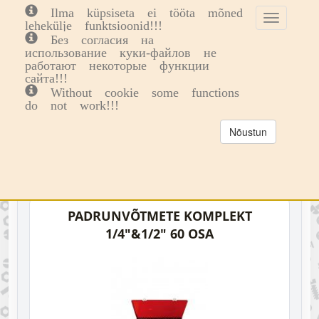
Ilma küpsiseta ei tööta mõned
Toggle
Toggl
0
lehekülje funktsioonid!!!
cookie
navig
Без согласия на
consent
использование куки-файлов не
Tööriistad
Padrunvõtmete komplektid
banner
работают некоторые функции
1/4"&1/2" padrunvõtmete komplektid
сайта!!!
1/4"&1/2"
Without cookie some functions
do not work!!!
PADRUNVÕTMETE
KOMPLEKTID
Nõustun
⊞
☰
Koodi järgi
Hind ↑
Hind ↓
PADRUNVÕTMETE KOMPLEKT
1/4"&1/2" 60 OSA