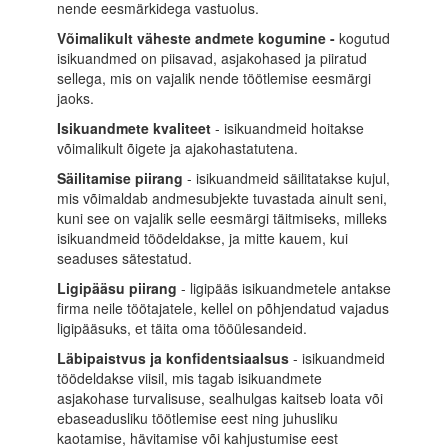
nende eesmärkidega vastuolus.
Võimalikult väheste andmete kogumine -
kogutud
isikuandmed on piisavad, asjakohased ja
piiratud
sellega, mis on vajalik nende töötlemise
eesmärgi
jaoks.
Isikuandmete kvaliteet
- isikuandmeid hoitakse
võimalikult õigete ja ajakohastatutena.
Säilitamise piirang
- isikuandmeid säilitatakse kujul,
mis võimaldab andmesubjekte tuvastada ainult seni,
kuni see on vajalik selle eesmärgi täitmiseks, milleks
isikuandmeid töödeldakse, ja mitte kauem, kui
seaduses sätestatud.
Ligipääsu piirang
- ligipääs isikuandmetele antakse
firma neile töötajatele, kellel on põhjendatud vajadus
ligipääsuks, et täita oma tööülesandeid.
Läbipaistvus ja konfidentsiaalsus
- isikuandmeid
töödeldakse viisil, mis tagab isikuandmete
asjakohase turvalisuse, sealhulgas kaitseb loata või
ebaseadusliku töötlemise eest ning juhusliku
kaotamise, hävitamise või kahjustumise eest