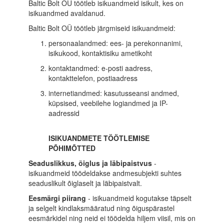
Baltic Bolt OÜ töötleb isikuandmeid isikult, kes on
isikuandmed avaldanud.
Baltic Bolt OÜ töötleb järgmiseid isikuandmeid:
personaalandmed: ees- ja perekonnanimi,
isikukood, kontaktisiku ametikoht
kontaktandmed: e-posti aadress,
kontakttelefon, postiaadress
internetiandmed: kasutusseansi andmed,
küpsised, veebilehe logiandmed ja IP-
aadressid
ISIKUANDMETE TÖÖTLEMISE
PÕHIMÕTTED
Seaduslikkus, õiglus ja läbipaistvus
-
isikuandmeid töödeldakse andmesubjekti suhtes
seaduslikult õiglaselt ja läbipaistvalt.
Eesmärgi piirang
- isikuandmeid kogutakse täpselt
ja selgelt kindlaksmääratud ning õiguspärastel
eesmärkidel ning neid ei töödelda hiljem viisil, mis on