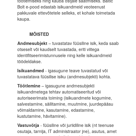
töötlemiseks ning kauba ostjale saatmiseks. Baltic
Bolt e-pood edastab isikuandmeid veoteenust
pakkuvale ettevõtetele selleks, et kohale toimetada
kaupa.
MÕISTED
Andmesubjekt
– tuvastatav füüsiline isik, keda saab
otseselt või kaudselt tuvastada, eriti viitega
identifitseerimistunnusele ning kelle isikuandmeid
töödeldakse.
Isikuandmed
- igasugune teave tuvastatud või
tuvastatava füüsilise isiku (andmesubjekti) kohta.
Töötlemine
– igasugune andmesubjekti
isikuandmetega tehtav automatiseeritud või
autoriseerimata toiming (isikuandmete kogumine,
salvestamine, säilitamine, muutmine, juurdepääsu
võimaldamine, kasutamine, edastamine,
kustutamine, hävitamine).
Vastuvõtja
- füüsiline või juriidiline isik (nt teenuse
osutaja, tarnija, IT administraator jne), asutus, amet