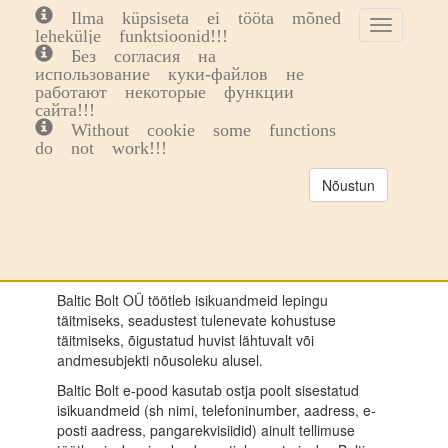
Ilma küpsiseta ei tööta mõned
Toggle
Toggl
0
lehekülje funktsioonid!!!
cookie
navig
Без согласия на
Privaatsuspoliitika
consent
использование куки-файлов не
banner
работают некоторые функции
сайта!!!
Without cookie some functions
SISSEJUHATUS
do not work!!!
Baltic Bolt OÜ jaoks on oluline isikute privaatsus ning
isikuandmete kaitse.
Nõustun
Privaatsuspoliitika hõlmab isikuandmete töötlemise
eesmärke, põhimõtteid, kolmandatele isikutele
edastamise ning andmesubjektide isikuandmetega
seonduvad õigusi.
Baltic Bolt OÜ töötleb isikuandmeid lepingu
täitmiseks, seadustest tulenevate kohustuse
täitmiseks, õigustatud huvist lähtuvalt või
andmesubjekti nõusoleku alusel.
Baltic Bolt e-pood kasutab ostja poolt sisestatud
isikuandmeid (sh nimi, telefoninumber, aadress, e-
posti aadress, pangarekvisiidid) ainult tellimuse