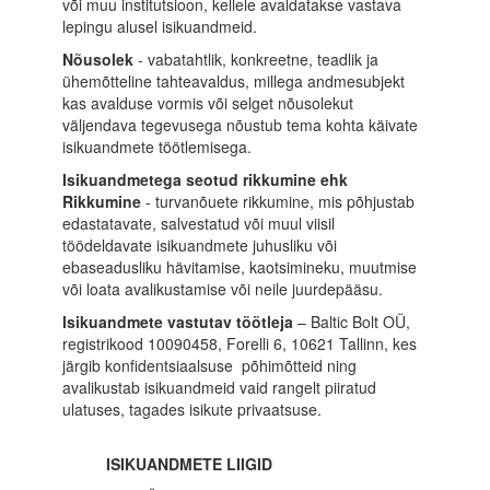
või muu institutsioon, kellele avaldatakse vastava
lepingu alusel isikuandmeid.
Nõusolek
- vabatahtlik, konkreetne, teadlik ja
ühemõtteline tahteavaldus, millega andmesubjekt
kas avalduse vormis või selget nõusolekut
väljendava tegevusega nõustub tema kohta käivate
isikuandmete töötlemisega.
Isikuandmetega seotud rikkumine ehk
Rikkumine
- turvanõuete rikkumine, mis põhjustab
edastatavate, salvestatud või muul viisil
töödeldavate isikuandmete juhusliku või
ebaseadusliku hävitamise, kaotsimineku, muutmise
või loata avalikustamise või neile juurdepääsu.
Isikuandmete vastutav töötleja
– Baltic Bolt OÜ,
registrikood 10090458, Forelli 6, 10621 Tallinn, kes
järgib konfidentsiaalsuse põhimõtteid ning
avalikustab isikuandmeid vaid rangelt piiratud
ulatuses, tagades isikute privaatsuse.
ISIKUANDMETE LIIGID