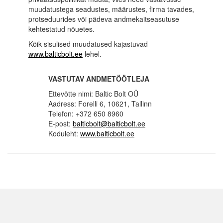
muudatustega seadustes, määrustes, firma tavades,
protseduurides või pädeva andmekaitseasutuse
kehtestatud nõuetes.
Kõik sisulised muudatused kajastuvad
www.balticbolt.ee
lehel.
VASTUTAV ANDMETÖÖTLEJA
Ettevõtte nimi: Baltic Bolt OÜ
Aadress: Forelli 6, 10621, Tallinn
Telefon: +372 650 8960
E-post:
balticbolt@balticbolt.ee
Koduleht:
www.balticbolt.ee