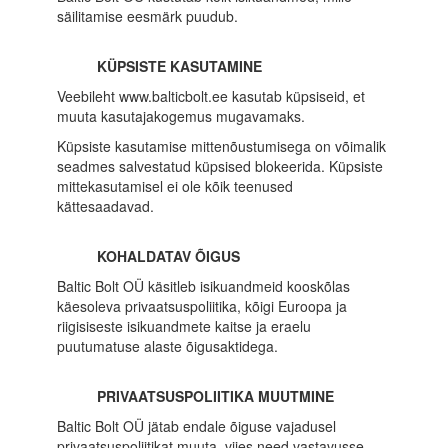
säilitamise eesmärk puudub.
KÜPSISTE KASUTAMINE
Veebileht www.balticbolt.ee kasutab küpsiseid, et
muuta kasutajakogemus mugavamaks.
Küpsiste kasutamise mittenõustumisega on võimalik
seadmes salvestatud küpsised blokeerida. Küpsiste
mittekasutamisel ei ole kõik teenused
kättesaadavad.
KOHALDATAV ÕIGUS
Baltic Bolt OÜ käsitleb isikuandmeid kooskõlas
käesoleva privaatsuspoliitika, kõigi Euroopa ja
riigisiseste isikuandmete kaitse ja eraelu
puutumatuse alaste õigusaktidega.
PRIVAATSUSPOLIITIKA MUUTMINE
Baltic Bolt OÜ jätab endale õiguse vajadusel
privaatsuspoliitikat muuta, viies need vastavusse