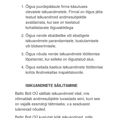
Õigus juurdepääsule firma käsutuses
olevatele isikuandmetele. Firmal on õigus jätta
teatud isikuandmed andmesubjektile
avaldamata, kui see on keelatud
kohaldatavate õigusaktidega.
Õigus nende ebatäielike või ebaõigete
isikuandmete parandamisele, kustutamisele
või blokeerimisele.
Õigus nõuda nende isikuandmete töötlemise
lõpetamist, kui selleks on õigustatud alus.
Õigus esitada kaebus isikuandmete töötlemise
kohta Andmekaitse inspektsioonile.
ISIKUANDNETE SÄILITAMINE
Baltic Bolt OÜ säilitab isikuandmeid viisil, mis
võimaldab andmesubjekte tuvastada seni, kuni see
on vajalik eesmärgi täitmiseks, v.a seadusest
tulenevad nõuded.
Baltic Bolt OÜ kustutab kõik isikuandmed, mille