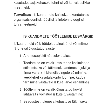
kasutades asjakohaseid tehnilisi või korralduslikke
meetmeid.
Turvalisus
- isikuandmete kaitseks rakendatakse
organisatsioonilisi, füüsilisi ja infotehnoloogilisi
turvameetmeid.
ISIKUANDMETE TÖÖTLEMISE EESMÄRGID
Isikuandmeid võib töödelda ainult ühel või mitmel
järgneval õigustatud alustel:
Andmesubjekti nõusoleku alusel
Töötlemine on vajalik mis tahes kokkuleppe
sõlmimiseks või täitmiseks andmesubjekti ja
firma vahel (nt kliendilepingute sõlmimine,
veebilehel kasutajakonto loomine, kauba
tarnimine vastavale isikule, arve esitamine)
Töötlemine on vajalik õigustatud huvist
lähtuvalt ( volitatud isikute tuvastamine)
Seadustest tuleneva kohustuse täitmiseks