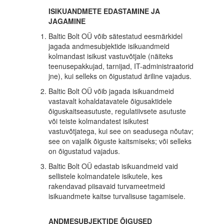
ISIKUANDMETE EDASTAMINE JA
JAGAMINE
Baltic Bolt OÜ võib sätestatud eesmärkidel
jagada andmesubjektide isikuandmeid
kolmandast isikust vastuvõtjale (näiteks
teenusepakkujad, tarnijad, IT-administraatorid
jne), kui selleks on õigustatud äriline vajadus.
Baltic Bolt OÜ võib jagada isikuandmeid
vastavalt kohaldatavatele õigusaktidele
õiguskaitseasutuste, regulatiivsete asutuste
või teiste kolmandatest isikutest
vastuvõtjatega, kui see on seadusega nõutav;
see on vajalik õiguste kaitsmiseks; või selleks
on õigustatud vajadus.
Baltic Bolt OÜ edastab isikuandmeid vaid
sellistele kolmandatele isikutele, kes
rakendavad piisavaid turvameetmeid
isikuandmete kaitse turvalisuse tagamisele.
ANDMESUBJEKTIDE ÕIGUSED