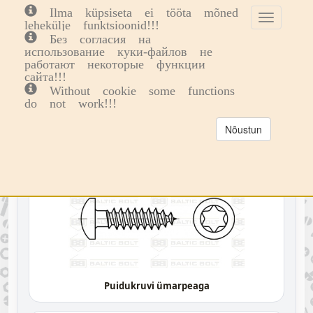
Ilma küpsiseta ei tööta mõned
Toggle
Toggl
0
lehekülje funktsioonid!!!
cookie
navig
Без согласия на
consent
использование куки-файлов не
Vali Kategoria
Poldid, kruvid
Puidukruvid
banner
работают некоторые функции
сайта!!!
PUIDUKRUVID
Without cookie some functions
do not work!!!
VALI KATEGORIA
Nõustun
Puidukruvi ümarpeaga