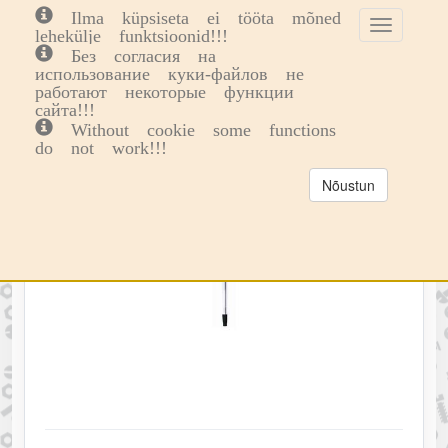
Ilma küpsiseta ei tööta mõned
Toggle
Toggl
0
lehekülje funktsioonid!!!
cookie
navig
Без согласия на
consent
использование куки-файлов не
banner
работают некоторые функции
сайта!!!
Without cookie some functions
do not work!!!
Nõustun