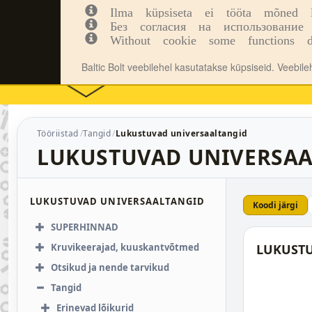
Ilma küpsiseta ei tööta mõned leh
Kinnitusvahendid
Tööriistad
Inf
Без согласия на использование 
Without cookie some functions d
Baltic Bolt veebilehel kasutatakse küpsiseid. Veebil
Tööriistad
Tangid
Lukustuvad universaaltangid
LUKUSTUVAD UNIVERSAA
LUKUSTUVAD UNIVERSAALTANGID
Koodi järgi
SUPERHINNAD
Kruvikeerajad, kuuskantvõtmed
LUKUSTU
Otsikud ja nende tarvikud
Tangid
Erinevad lõikurid