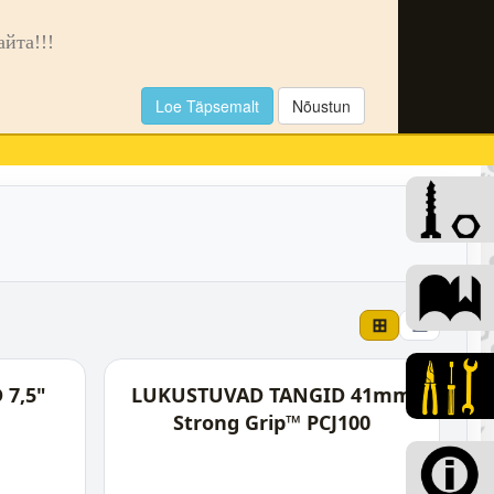
🌙
та!!!
Loe Täpsemalt
Nõustun
0
⊞
☰
 7,5"
LUKUSTUVAD TANGID 41mm
Strong Grip™ PCJ100