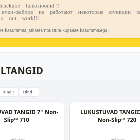
ekülje funktsioonid!!!
o
Kauplused
куки-файлов не работают некоторые функции сай
o not work!!!
ehe kasutamist jätkates nõustute küpsiste kasutamisega.
LTANGID
Hind ↑
Hind ↓
VAD TANGID 7" Non-
LUKUSTUVAD TANGID
Slip™ 710
Non-Slip™ 720