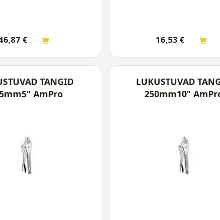
46,87
€
16,53
€
USTUVAD TANGID
LUKUSTUVAD TAN
25mm5" AmPro
250mm10" AmPr