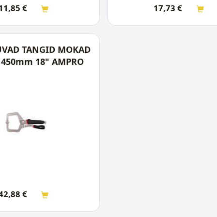
11,85
€
17,73
€
UVAD TANGID MOKAD
 450mm 18" AMPRO
42,88
€