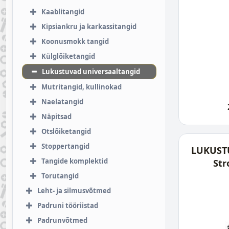
Kaablitangid
Kipsiankru ja karkassitangid
Koonusmokk tangid
Külglõiketangid
Lukustuvad universaaltangid
Mutritangid, kullinokad
Naelatangid
Näpitsad
Otslõiketangid
Stoppertangid
LUKUST
Tangide komplektid
Str
Torutangid
Leht- ja silmusvõtmed
Padruni tööriistad
Padrunvõtmed