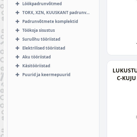
Löökpadrunvõtmed
TORX, XZN, KUUSKANT padrunvõtmed
Padrunvõtmete komplektid
Töökoja sisustus
Suruõhu tööriistad
Elektrilised tööriistad
Aku tööriistad
Käsitööriistad
LUKUST
Puurid ja keermepuurid
C-KUJU