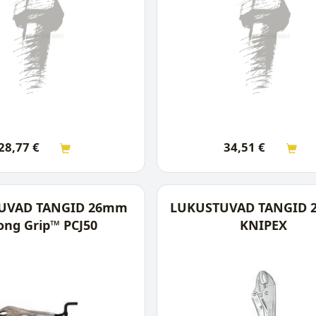
28,77
€
34,51
€
UVAD TANGID 26mm
LUKUSTUVAD TANGID
ong Grip™ PCJ50
KNIPEX