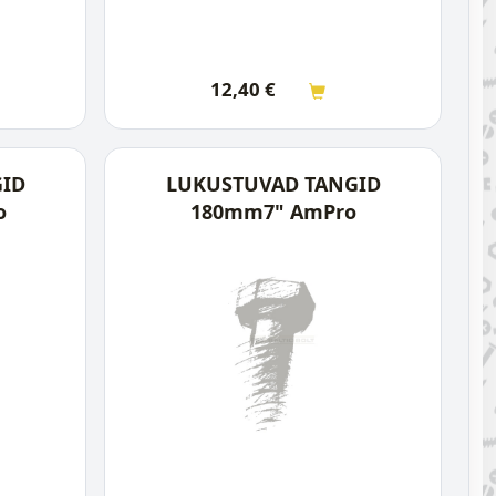
12,40
€
GID
LUKUSTUVAD TANGID
o
180mm7" AmPro